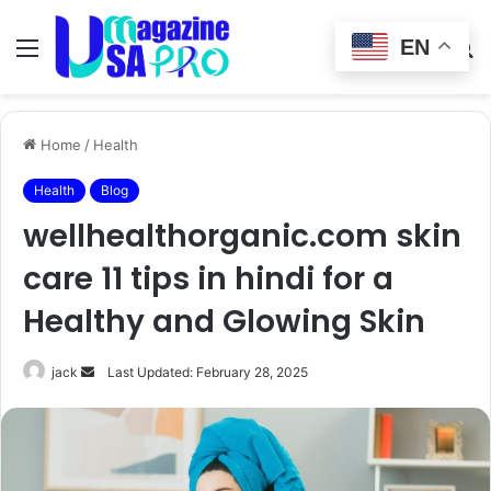
EN
Menu
Switch
S
skin
fo
Home
/
Health
Health
Blog
wellhealthorganic.com skin
care 11 tips in hindi for a
Healthy and Glowing Skin
Send
jack
Last Updated: February 28, 2025
an
email