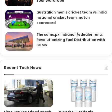
Your Wardrobe
australian men’s cricket team vs india
national cricket team match
scorecard
The sdms.px.indianoil/edealer_enu:
Revolutionizing Fuel Distribution with
SDMS
Recent Tech News
Limo Service Miami Beach
Why the Filterlogic